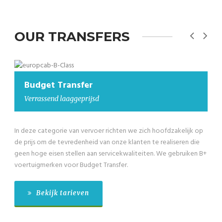
OUR TRANSFERS
Budget Transfer
Budg
errassend laaggeprijsd
Laagg
eze categorie van vervoer richten we zich hoofdzakelijk op
We hebbe
rijs om de tevredenheid van onze klanten te realiseren die
categorie
 hoge eisen stellen aan servicekwaliteiten. We gebruiken B+
passagier
tuigmerken voor Budget Transfer.
merken vo
Bekijk tarieven
Be