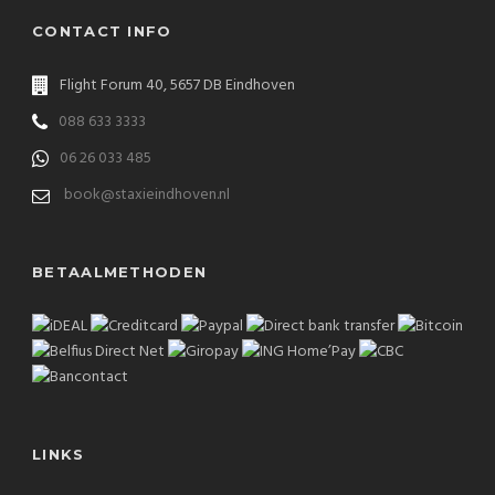
CONTACT INFO
Flight Forum 40, 5657 DB Eindhoven
088 633 3333
06 26 033 485
book@staxieindhoven.nl
BETAALMETHODEN
LINKS