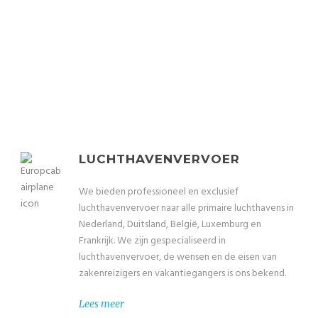
We bieden u professionele & beste prijs-
kwaliteitverhouding vervoer
LUCHTHAVENVERVOER
We bieden professioneel en exclusief
luchthavenvervoer naar alle primaire luchthavens in
Nederland, Duitsland, België, Luxemburg en
Frankrijk. We zijn gespecialiseerd in
luchthavenvervoer, de wensen en de eisen van
zakenreizigers en vakantiegangers is ons bekend.
Lees meer