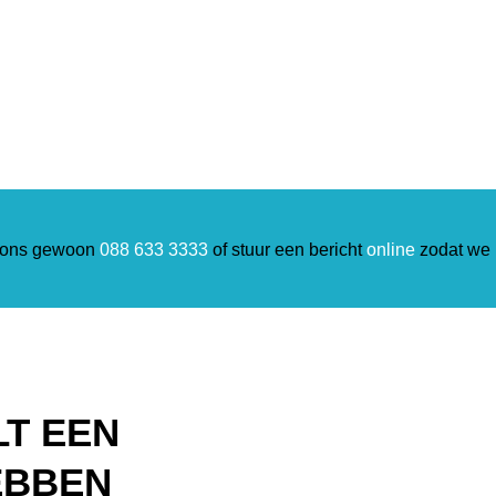
l ons gewoon
088 633 3333
of stuur een bericht
online
zodat we 
LT EEN
EBBEN