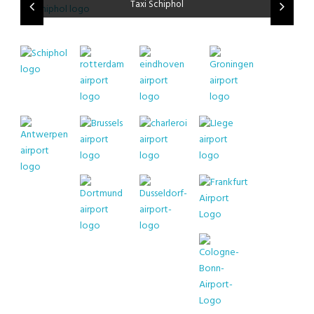
Taxi Paris Charles de Gaulle Airport
Taxi Rotterdam Den Haag Airport
Taxi Münster Osnabrück Airport
Taxi Groningen Airport Eelde
Taxi Keulen Bonn Airport
Taxi Luxemburg Airport
Taxi Antwerpen Airport
Taxi Dusseldorf Airport
Taxi Eindhoven Airport
Taxi Dortmund Airport
Taxi Charleroi Airport
Taxi Frankfurt Airport
Taxi Brussels Airport
Taxi Weeze Airport
Taxi Liège Airport
Taxi Schiphol