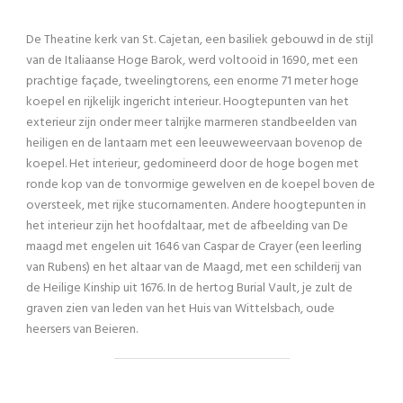
De Theatine kerk van St. Cajetan, een basiliek gebouwd in de stijl
van de Italiaanse Hoge Barok, werd voltooid in 1690, met een
prachtige façade, tweelingtorens, een enorme 71 meter hoge
koepel en rijkelijk ingericht interieur. Hoogtepunten van het
exterieur zijn onder meer talrijke marmeren standbeelden van
heiligen en de lantaarn met een leeuweweervaan bovenop de
koepel. Het interieur, gedomineerd door de hoge bogen met
ronde kop van de tonvormige gewelven en de koepel boven de
oversteek, met rijke stucornamenten. Andere hoogtepunten in
het interieur zijn het hoofdaltaar, met de afbeelding van De
maagd met engelen uit 1646 van Caspar de Crayer (een leerling
van Rubens) en het altaar van de Maagd, met een schilderij van
de Heilige Kinship uit 1676. In de hertog Burial Vault, je zult de
graven zien van leden van het Huis van Wittelsbach, oude
heersers van Beieren.