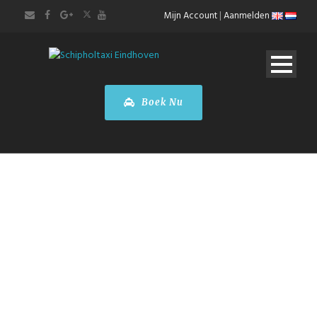
Mijn Account
|
Aanmelden
Boek Nu
München
Stadstour