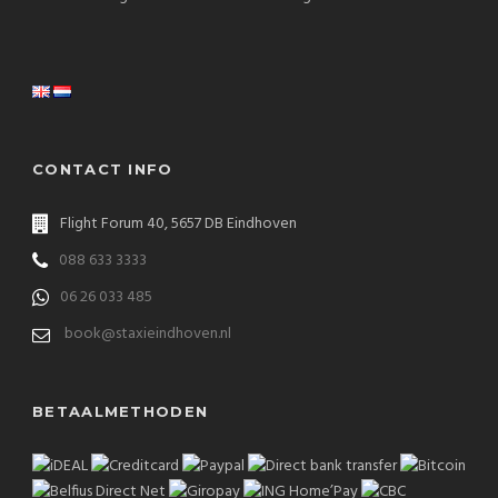
CONTACT INFO
Flight Forum 40, 5657 DB Eindhoven
088 633 3333
06 26 033 485
book@staxieindhoven.nl
BETAALMETHODEN